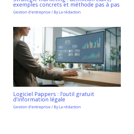
exemples concrets et méthode pas à pas
Gestion d'entreprise
/ By
La rédaction
Logiciel Pappers : l’outil gratuit
d’information légale
Gestion d'entreprise
/ By
La rédaction