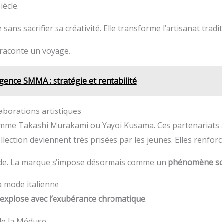
iècle.
e sans sacrifier sa créativité. Elle transforme l’artisanat trad
 raconte un voyage.
gence SMMA : stratégie et rentabilité
aborations artistiques
omme Takashi Murakami ou Yayoi Kusama. Ces partenariats 
ollection deviennent très prisées par les jeunes. Elles renforc
ode. La marque s’impose désormais comme un
phénomène soc
la mode italienne
 explose avec l’exubérance chromatique
.
de la Méduse