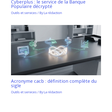
Cyberplus : le service de la Banque
Populaire décrypté
Outils et services
/ By
La rédaction
Acronyme cacb : définition complète du
sigle
Outils et services
/ By
La rédaction