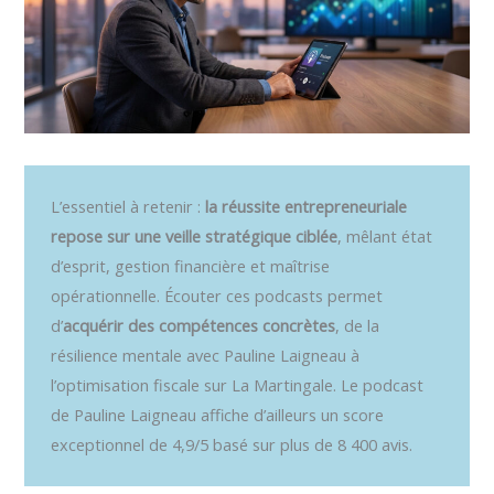
L’essentiel à retenir :
la réussite entrepreneuriale
repose sur une veille stratégique ciblée
, mêlant état
d’esprit, gestion financière et maîtrise
opérationnelle. Écouter ces podcasts permet
d’
acquérir des compétences concrètes
, de la
résilience mentale avec Pauline Laigneau à
l’optimisation fiscale sur La Martingale. Le podcast
de Pauline Laigneau affiche d’ailleurs un score
exceptionnel de 4,9/5 basé sur plus de 8 400 avis.