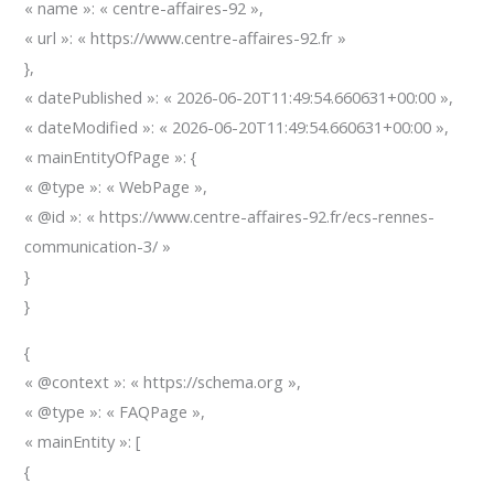
« name »: « centre-affaires-92 »,
« url »: « https://www.centre-affaires-92.fr »
},
« datePublished »: « 2026-06-20T11:49:54.660631+00:00 »,
« dateModified »: « 2026-06-20T11:49:54.660631+00:00 »,
« mainEntityOfPage »: {
« @type »: « WebPage »,
« @id »: « https://www.centre-affaires-92.fr/ecs-rennes-
communication-3/ »
}
}
{
« @context »: « https://schema.org »,
« @type »: « FAQPage »,
« mainEntity »: [
{