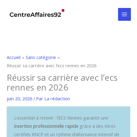
Aller
au
contenu
Accueil
Sans catégorie
Réussir sa carrière avec l’ecs rennes en 2026
Réussir sa carrière avec l’ecs
rennes en 2026
juin 20, 2026
/ Par
La rédaction
L’essentiel à retenir : l’ECS Rennes garantit une
insertion professionnelle rapide
grâce à des titres
certifiés RNCP et un rythme d’alternance intensif de