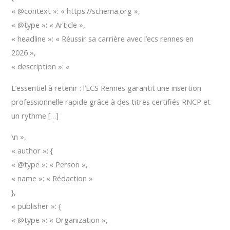
« @context »: « https://schema.org »,
« @type »: « Article »,
« headline »: « Réussir sa carrière avec l’ecs rennes en
2026 »,
« description »: «
L’essentiel à retenir : l’ECS Rennes garantit une insertion
professionnelle rapide grâce à des titres certifiés RNCP et
un rythme […]
\n »,
« author »: {
« @type »: « Person »,
« name »: « Rédaction »
},
« publisher »: {
« @type »: « Organization »,