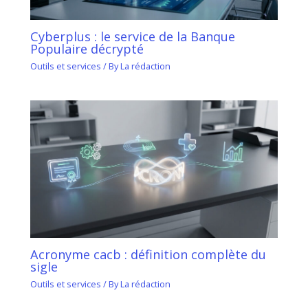
Cyberplus : le service de la Banque
Populaire décrypté
Outils et services
/ By
La rédaction
Acronyme cacb : définition complète du
sigle
Outils et services
/ By
La rédaction