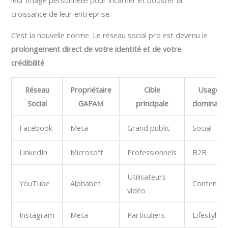
leur image personnelle pour incarner et booster la
croissance de leur entreprise.
C’est la nouvelle norme. Le réseau social pro est devenu le
prolongement direct de votre identité et de votre
crédibilité
.
Réseau
Propriétaire
Cible
Usage
Social
GAFAM
principale
dominant
Facebook
Meta
Grand public
Social
LinkedIn
Microsoft
Professionnels
B2B
Utilisateurs
YouTube
Alphabet
Contenu
vidéo
Instagram
Meta
Particuliers
Lifestyle