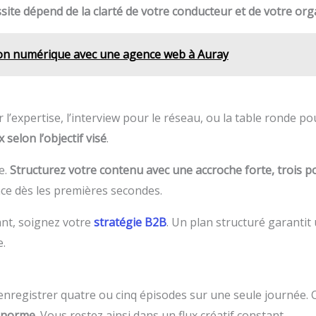
ssite dépend de la clarté de votre conducteur et de votre or
tion numérique avec une agence web à Auray
 l’expertise, l’interview pour le réseau, ou la table ronde p
 selon l’objectif visé
.
e.
Structurez votre contenu avec une accroche forte, trois poin
ce dès les premières secondes.
ant, soignez votre
stratégie B2B
. Un plan structuré garantit
e.
registrer quatre ou cinq épisodes sur une seule journée. Cel
 énorme
. Vous restez ainsi dans un flux créatif constant.