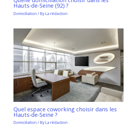
Quelle domiciliation choisir dans les
Hauts-de-Seine (92) ?
Domiciliation
/ By
La rédaction
Quel espace coworking choisir dans les
Hauts-de-Seine ?
Domiciliation
/ By
La rédaction